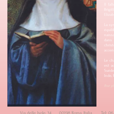
Il fa
Brigi
Eliza
La sy
équil
naissa
dans 
chris
accen
Le ch
est a
Suède
Inde, 
Pour p
Via delle Isole, 34 00198 Roma, Italia Tel: 