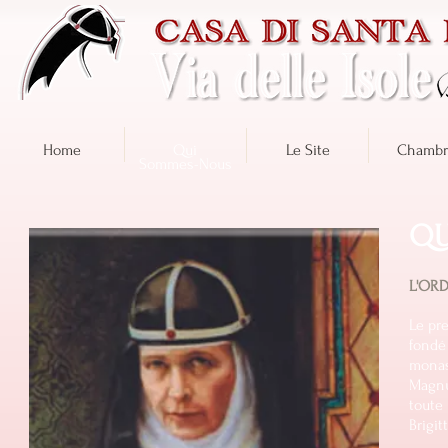
Home
Qui
Le Site
Chambr
Sommes-Nous
QU
L'ORD
​Le pr
fondé
monas
Magnu
toute
Brigit