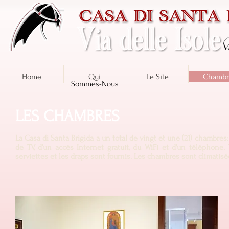
Home
Qui
Le Site
Chambr
Sommes-Nous
LES CHAMBRES
La Casa di Santa Brigida a un total de vingt et une (21) chambres
de TV, d’un accès Internet gratuit, du WiFi et d'un téléphone
serviettes et les draps sont fournis. Les chambres sont climatisé