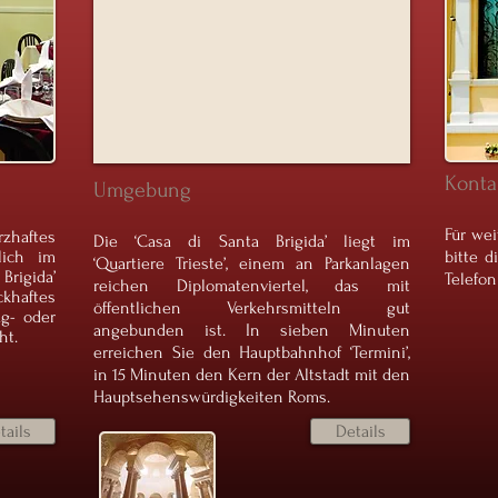
Konta
Umgebung
Für wei
rzhaftes
Die ‘Casa di Santa Brigida’ liegt im
lich im
bitte d
‘Quartiere Trieste’, einem an Parkanlagen
rigida’
Telefon
reichen Diplomatenviertel, das mit
haftes
öffentlichen Verkehrsmitteln gut
ag- oder
angebunden ist. In sieben Minuten
ht.
erreichen Sie den Hauptbahnhof ‘Termini’,
in 15 Minuten den Kern der Altstadt mit den
Hauptsehenswürdigkeiten Roms.
tails
Details