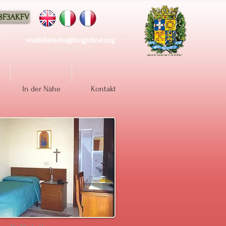
88F3AKFV
Um eine Reservierung vorzunehmen
viadelleisole@brigidine.org
06.841.43.93
In der Nähe
Kontakt