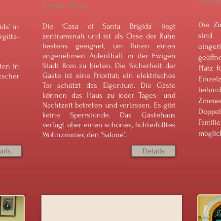
Zimme
Unser Haus
Die Zi
Die ‘Casa di Santa Brigida’ liegt
da’ in
sind 
zentrumsnah und ist als Oase der Ruhe
rgitta-
bestens geeignet, um Ihnen einen
einger
angenehmen Aufenthalt in der Ewigen
geöffn
Stadt Rom zu bieten. Die Sicherheit der
ten in
Platz 
Gäste ist eine Priorität; ein elektrisches
tscher
Einz
Tor schützt das Eigentum. Die Gäste
.
behin
können das Haus zu jeder Tages- und
Zimme
Nachtzeit betreten und verlassen. Es gibt
Doppe
keine Sperrstunde. Das Gästehaus
Famil
verfügt über einen schönes, lichterfülltes
möglic
Wohnzimmer, den ‘Salone’.
ails
Details