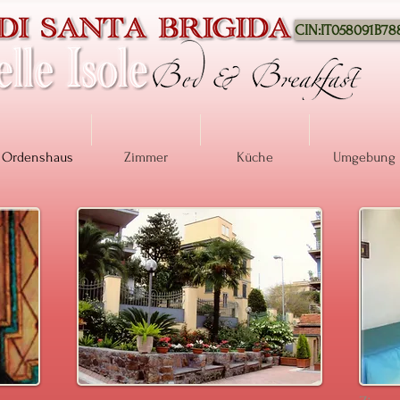
CIN:IT058091B7
Ordenshaus
Zimmer
Küche
Umgebung