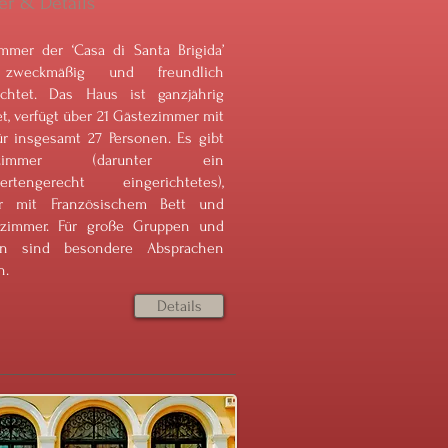
r & Details
mmer der ‘Casa di Santa Brigida’
zweckmäßig und freundlich
ichtet. Das Haus ist ganzjährig
et, verfügt über 21 Gästezimmer mit
für insgesamt 27 Personen. Es gibt
elzimmer (darunter ein
dertengerecht eingerichtetes),
r mit Französischem Bett und
lzimmer. Für große Gruppen und
ien sind besondere Absprachen
h.
Details