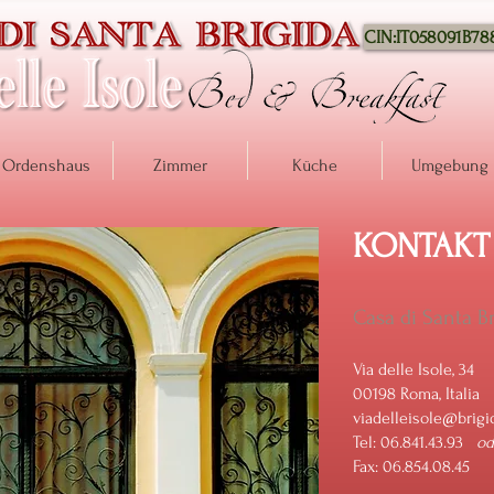
CIN:IT058091B7
Ordenshaus
Zimmer
Küche
Umgebung
KONTAKT
Casa di Santa B
Via delle Isole, 34
00198 Roma, Italia
viadelleisole@brigi
Tel: 06.841.43.93
od
Fax: 06.854.08.45