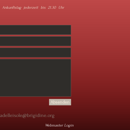
Ankunftstag jederzeit bis 21.30 Uhr
Absenden
iadelleisole@brigidine.org
Webmaster Login