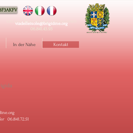
88F3AKFV
Um eine Reservierung vorzunehmen
viadelleisole@brigidine.org
06.841.43.93
In der Nähe
Kontakt
rigida
dine.org
er
06.841.72.51