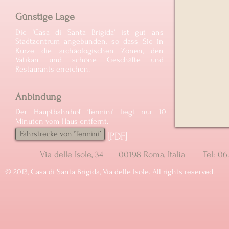
Günstige Lage
Die ‘Casa di Santa Brigida’ ist gut ans
Stadtzentrum angebunden, so dass Sie in
Kürze die archäologischen Zonen, den
Vatikan und schöne Geschäfte und
Restaurants erreichen.
Anbindung
Der Hauptbahnhof ‘Termini’ liegt nur 10
Minuten vom Haus entfernt.
Fahrstrecke von ‘Termini’
[PDF]
Via delle Isole, 34 00198 Roma, Italia Tel: 
© ​2013, Casa di Santa Brigida, Via delle Isole. All rights reserved.