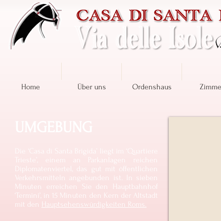
Home
Über uns
Ordenshaus
Zimme
UMGEBUNG
Die ‘Casa di Santa Brigida’ liegt im ‘Quartiere
Trieste’, einem an Parkanlagen reichen
Diplomatenviertel, das gut mit öffentlichen
Verkehrsmitteln angebunden ist. In sieben
Minuten erreichen Sie den Hauptbahnhof
‘Termini’, in 15 Minuten den Kern der Altstadt
mit den
Hauptsehenswürdigkeiten Roms.