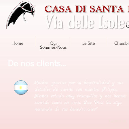
Home
Qui
Le Site
Chambr
Sommes-Nous
De nos clients...
"Muchas gracias por su hospitalidad y sus
detalles de cariño con nuestro Filippo.
Hemos estado muy tranquilos y nos hemos
sentido como en casa. Que Dios les siga
nenando de sus benediciones!"
Familia M.