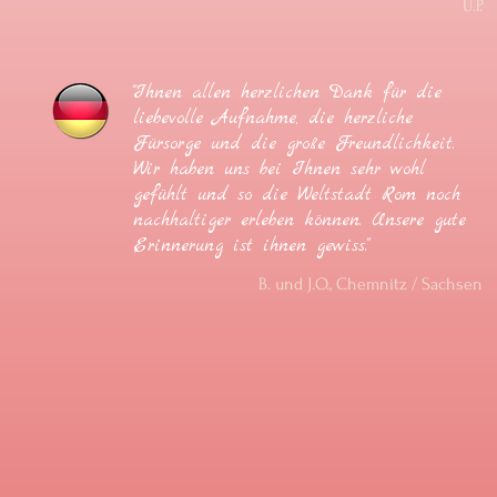
U.P.
"Ihnen allen herzlichen Dank für die
liebevolle Aufnahme, die herzliche
Fürsorge und die große Freundlichkeit.
Wir haben uns bei Ihnen sehr wohl
gefühlt und so die Weltstadt Rom noch
nachhaltiger erleben können. Unsere gute
Erinnerung ist ihnen gewiss."
B. und J.O., Chemnitz / Sachsen