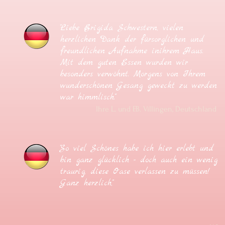
"Liebe Brigida Schwestern, vielen
herzlichen Dank der fürsorglichen und
freundlichen Aufnahme inihrem Haus.
Mit dem guten Essen wurden wir
besonders verwöhnt. Morgens von Ihrem
wunderschönen Gesang geweckt zu werden
war himmlisch."
Ihre L. und F.B. Villingen, Deutschland
"So viel Schönes habe ich hier erlebt und
bin ganz glücklich - doch auch ein wenig
traurig, diese Oase verlassen zu müssen!
Ganz herzlich,"